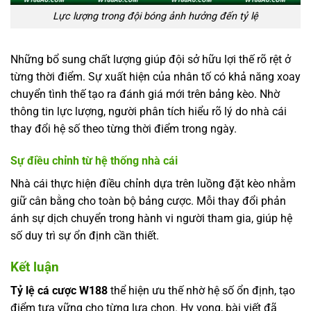
Lực lượng trong đội bóng ảnh hưởng đến tỷ lệ
Những bổ sung chất lượng giúp đội sở hữu lợi thế rõ rệt ở
từng thời điểm. Sự xuất hiện của nhân tố có khả năng xoay
chuyển tình thế tạo ra đánh giá mới trên bảng kèo. Nhờ
thông tin lực lượng, người phân tích hiểu rõ lý do nhà cái
thay đổi hệ số theo từng thời điểm trong ngày.
Sự điều chỉnh từ hệ thống nhà cái
Nhà cái thực hiện điều chỉnh dựa trên luồng đặt kèo nhằm
giữ cân bằng cho toàn bộ bảng cược. Mỗi thay đổi phản
ánh sự dịch chuyển trong hành vi người tham gia, giúp hệ
số duy trì sự ổn định cần thiết.
Kết luận
Tỷ lệ cá cược W188
thể hiện ưu thế nhờ hệ số ổn định, tạo
điểm tựa vững cho từng lựa chọn. Hy vọng, bài viết đã