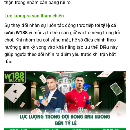
thận trọng nhằm cân bằng rủi ro.
Lực lượng ra sân tham chiến
Sự thay đổi nhân sự luôn tác động trực tiếp tới
tỷ lệ cá
cược W188
vì mỗi vị trí trên sân giữ vai trò riêng trong lối
chơi. Khi nhóm trụ cột vắng mặt, hệ số điều chỉnh theo
hướng giảm kỳ vọng vào khả năng tạo ưu thế. Điều này
giúp người theo dõi nhìn ra điểm yếu trước khi trận bắt
đầu.