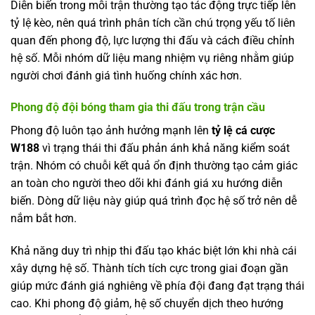
Diễn biến trong mỗi trận thường tạo tác động trực tiếp lên
tỷ lệ kèo, nên quá trình phân tích cần chú trọng yếu tố liên
quan đến phong độ, lực lượng thi đấu và cách điều chỉnh
hệ số. Mỗi nhóm dữ liệu mang nhiệm vụ riêng nhằm giúp
người chơi đánh giá tình huống chính xác hơn.
Phong độ đội bóng tham gia thi đấu trong trận cầu
Phong độ luôn tạo ảnh hưởng mạnh lên
tỷ lệ cá cược
W188
vì trạng thái thi đấu phản ánh khả năng kiểm soát
trận. Nhóm có chuỗi kết quả ổn định thường tạo cảm giác
an toàn cho người theo dõi khi đánh giá xu hướng diễn
biến. Dòng dữ liệu này giúp quá trình đọc hệ số trở nên dễ
nắm bắt hơn.
Khả năng duy trì nhịp thi đấu tạo khác biệt lớn khi nhà cái
xây dựng hệ số. Thành tích tích cực trong giai đoạn gần
giúp mức đánh giá nghiêng về phía đội đang đạt trạng thái
cao. Khi phong độ giảm, hệ số chuyển dịch theo hướng