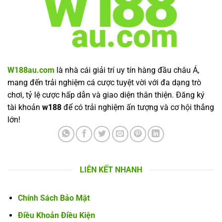
W188au.com
là nhà cái giải trí uy tín hàng đầu châu Á,
mang đến trải nghiệm cá cược tuyệt vời với đa dạng trò
chơi, tỷ lệ cược hấp dẫn và giao diện thân thiện. Đăng ký
tài khoản
w188
để có trải nghiệm ấn tượng và cơ hội thắng
lớn!
LIÊN KẾT NHANH
Chính Sách Bảo Mật
Điều Khoản Điều Kiện