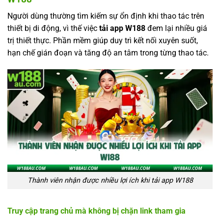
Người dùng thường tìm kiếm sự ổn định khi thao tác trên
thiết bị di động, vì thế việc
tải app W188
đem lại nhiều giá
trị thiết thực. Phần mềm giúp duy trì kết nối xuyên suốt,
hạn chế gián đoạn và tăng độ an tâm trong từng thao tác.
Thành viên nhận được nhiều lợi ích khi tải app W188
Truy cập trang chủ mà không bị chặn link tham gia