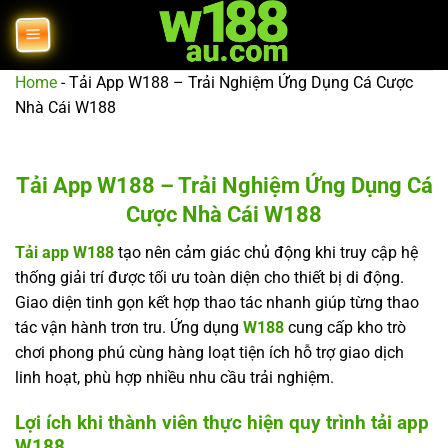
Bỏ
qua
nội
Home
-
Tải App W188 – Trải Nghiệm Ứng Dụng Cá Cược
dung
Nhà Cái W188
Tải App W188 – Trải Nghiệm Ứng Dụng Cá
Cược Nhà Cái W188
Tải app W188
tạo nên cảm giác chủ động khi truy cập hệ
thống giải trí được tối ưu toàn diện cho thiết bị di động.
Giao diện tinh gọn kết hợp thao tác nhanh giúp từng thao
tác vận hành trơn tru. Ứng dụng
W188
cung cấp kho trò
chơi phong phú cùng hàng loạt tiện ích hỗ trợ giao dịch
linh hoạt, phù hợp nhiều nhu cầu trải nghiệm.
Lợi ích khi thành viên thực hiện quy trình tải app
W188